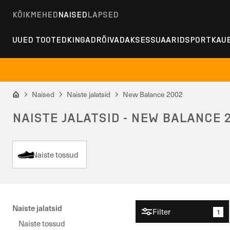
KÕIK
MEHED
NAISED
LAPSED
UUED TOOTED
KINGAD
RÕIVAD
AKSESSUAARID
SPORT
KAU
Naised
Naiste jalatsid
New Balance 2002
NAISTE JALATSID - NEW BALANCE 
Naiste tossud
Naiste jalatsid
Filter
1
Naiste tossud