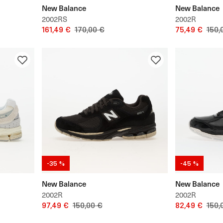
New Balance
New Balance
2002RS
2002R
161,49 €
170,00 €
75,49 €
150,
-35 %
-45 %
New Balance
New Balance
2002R
2002R
97,49 €
150,00 €
82,49 €
150,