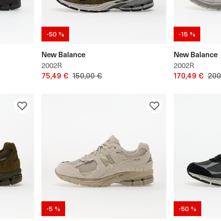
-50 %
-15 %
New Balance
New Balance
2002R
2002R
75,49 €
150,00 €
170,49 €
200
-5 %
-50 %