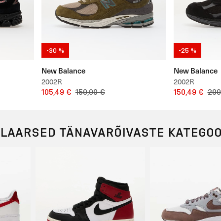
-30 %
-25 %
New Balance
New Balance
2002R
2002R
105,49 €
150,00 €
150,49 €
200
ULAARSED TÄNAVARÕIVASTE KATEGO