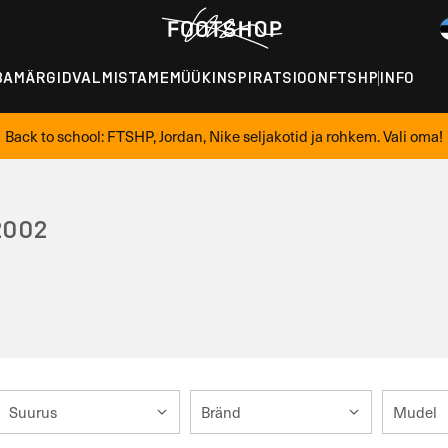
BAMÄRGID
VALMISTAME
MÜÜK
INSPIRATSIOON
FTSHP
INFO
Back to school: FTSHP, Jordan, Nike seljakotid ja rohkem. Vali oma!
2002
Suurus
Bränd
Mudel