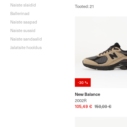
Naiste slaidid
Tooted
:
21
Ballerinad
Naiste saapad
Naiste sussid
Naiste sandaalid
Jalatsite hooldus
-30 %
New Balance
2002R
105,49 €
150,00 €