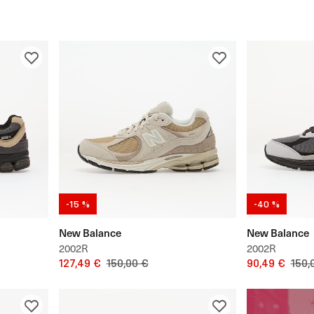
-15 %
-40 %
New Balance
New Balance
2002R
2002R
127,49 €
150,00 €
90,49 €
150,