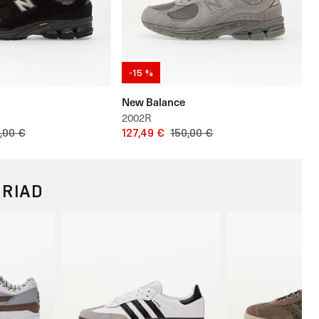
-15 %
New Balance
2002R
,00 €
127,49 €
150,00 €
ORIAD