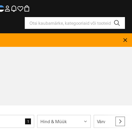
Hind & Müük
Värv
1