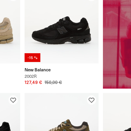
-15 %
New Balance
2002R
127,49 €
150,00 €