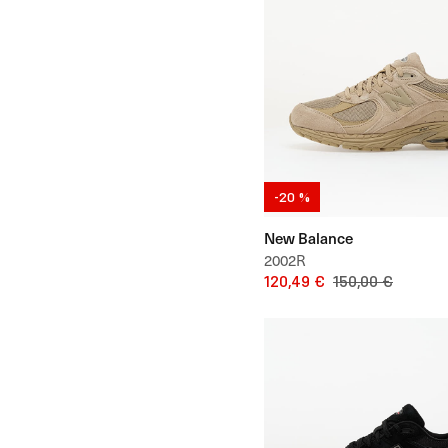
-20 %
New Balance
2002R
120,49 €
150,00 €