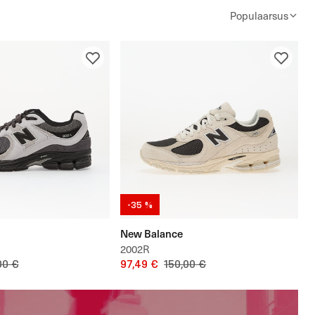
Populaarsus
-35 %
New Balance
2002R
00 €
97,49 €
150,00 €