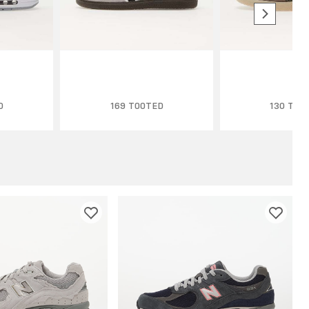
D
169 TOOTED
130 TOO