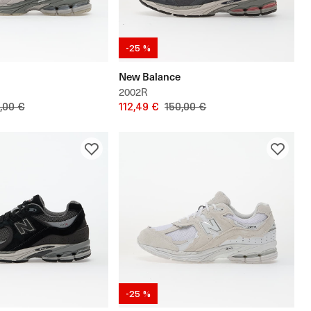
-25 %
New Balance
2002R
,00 €
112,49 €
150,00 €
-25 %