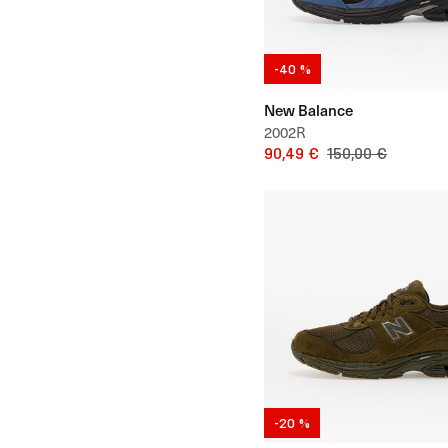
-40 %
New Balance
2002R
90,49 €
150,00 €
-20 %