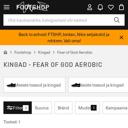
Back to school: FTSHP, Jordan, Nike seljakotid ja
rohkem. Vali oma!
Footshop
Kingad
Fear of God Aerobic
KINGAD - FEAR OF GOD AEROBIC
Meeste tossud ja kingad
Naiste tossud ja kingad
Filter
Suurus
Bränd
Mudel
Kampaania
1
1
Tooted
:
1