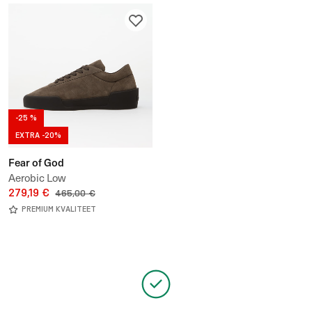
-25 %
EXTRA -20%
Fear of God
Aerobic Low
279,19 €
465,00 €
PREMIUM KVALITEET