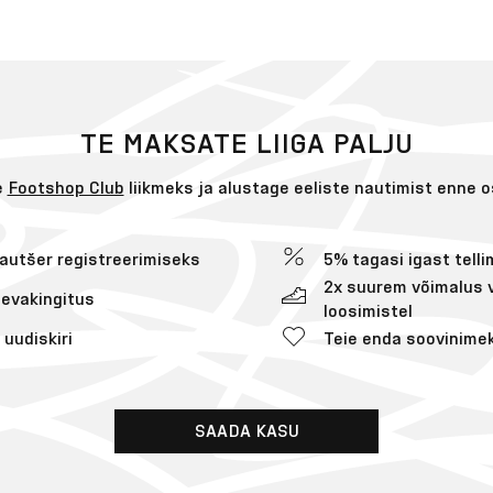
TE MAKSATE LIIGA PALJU
e
Footshop Club
liikmeks ja alustage eeliste nautimist enne 
vautšer registreerimiseks
5% tagasi igast tell
2x suurem võimalus 
evakingitus
loosimistel
 uudiskiri
Teie enda soovinimek
SAADA KASU