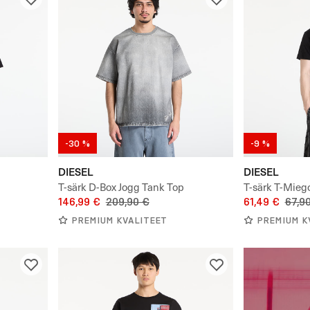
-30 %
-9 %
DIESEL
DIESEL
T-särk D-Box Jogg Tank Top
T-särk T-Miego
146,99 €
209,90 €
61,49 €
67,9
PREMIUM KVALITEET
PREMIUM K