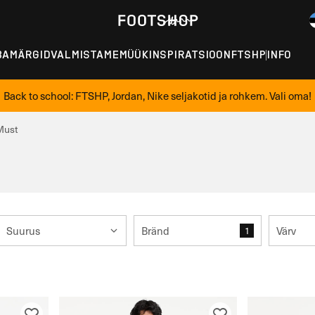
BAMÄRGID
VALMISTAME
MÜÜK
INSPIRATSIOON
FTSHP
INFO
Back to school: FTSHP, Jordan, Nike seljakotid ja rohkem. Vali oma!
Must
Suurus
Bränd
Värv
1