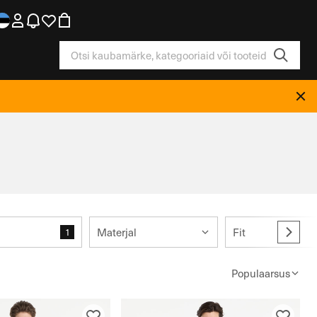
Materjal
Fit
1
Populaarsus