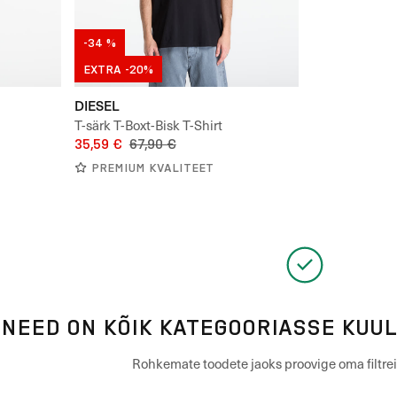
-34 %
EXTRA -20%
DIESEL
T-särk T-Boxt-Bisk T-Shirt
35,59 €
67,90 €
PREMIUM KVALITEET
NEED ON KÕIK KATEGOORIASSE KUU
Rohkemate toodete jaoks proovige oma filtr