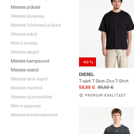
Meeste püksid
Meeste aluspesu
Meeste lühikesed püksid
Meeste sokid
Men's jerseys
Meeste särgid
Meeste kampsunid
-40 %
Meeste vestid
DIESEL
Meeste tank-topid
T-särk T-Boxt-Dco T-Shirt
59,99 €
99,90 €
Meeste mantlid
PREMIUM KVALITEET
Meeste ujumisriided
Men's pyjamas
Meeste kombinesoonid