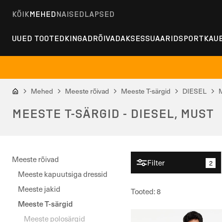
KÕIK
MEHED
NAISED
LAPSED
UUED TOOTED
KINGAD
RÕIVAD
AKSESSUAARID
SPORT
KAU
Mehed
Meeste rõivad
Meeste T-särgid
DIESEL
MEESTE T-SÄRGID - DIESEL, MUST
Meeste rõivad
Filter
2
Meeste kapuutsiga dressid
Meeste jakid
Tooted
:
8
Meeste T-särgid
Meeste polosärgid