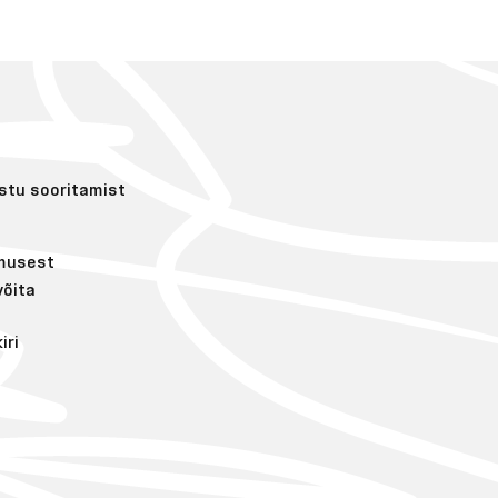
ostu sooritamist
imusest
võita
iri