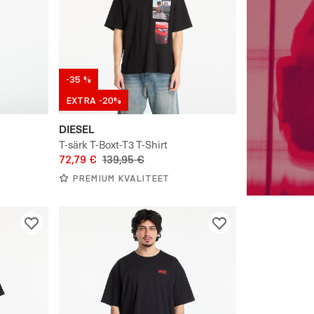
-35 %
EXTRA -20%
DIESEL
T-särk T-Boxt-T3 T-Shirt
72,79 €
139,95 €
PREMIUM KVALITEET