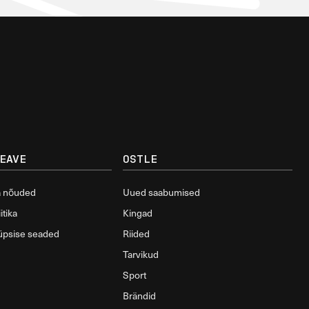
TEAVE
OSTLE
a nõuded
Uued saabumised
itika
Kingad
üpsise seaded
Riided
Tarvikud
Sport
Brändid