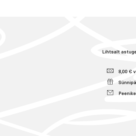
Lihtsalt astug
8,00 € 
Sünnipä
Peenike