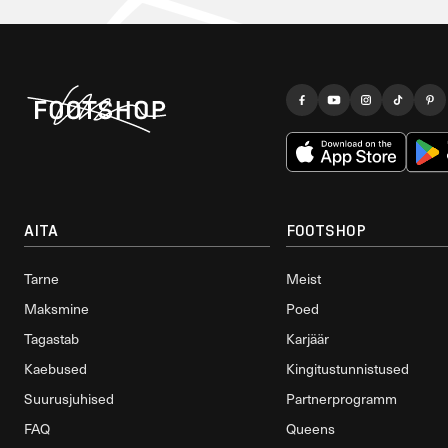
AITA
FOOTSHOP
Tarne
Meist
Maksmine
Poed
Tagastab
Karjäär
Kaebused
Kingitustunnistused
Suurusjuhised
Partnerprogramm
FAQ
Queens