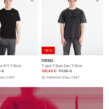
-10 %
DIESEL
r-K77 T-Shirt
T-särk T-Boxt-Den T-Shirt
0 €
106,49 €
117,90 €
VALITEET
PREMIUM KVALITEET