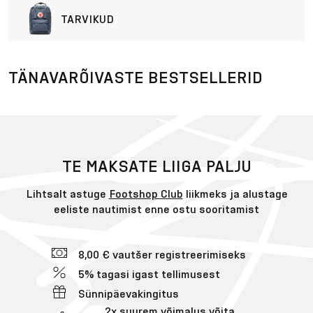
TARVIKUD
TÄNAVARÕIVASTE BESTSELLERID
TE MAKSATE LIIGA PALJU
Lihtsalt astuge
Footshop Club
liikmeks ja alustage
eeliste nautimist enne ostu sooritamist
8,00 € vautšer registreerimiseks
5% tagasi igast tellimusest
Sünnipäevakingitus
2x suurem võimalus võita