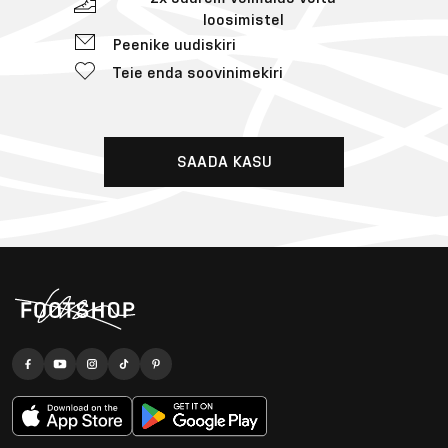
loosimistel
Peenike uudiskiri
Teie enda soovinimekiri
SAADA KASU